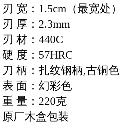
刃 宽：1.5cm（最宽处）
刃 厚：2.3mm
刃 材：440C
硬 度：57HRC
刀 柄：扎纹钢柄,古铜色
表 面：幻彩色
重 量：220克
原厂木盒包装