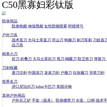
C50黑寡妇彩钛版
防身用品
防身电棍
伸缩甩棍
女性防狼喷雾
狩猎弹弓
户外刀具
战术直刀
大马士革直刀
开山刀
狗腿刀
刺刀军刺
刀奴直
品刀具
精美小刀
折刀,折叠刀
大马士革折刀
甩刀,蝴蝶刀
防卫笔刀
弹簧刀
刀剑收藏
唐刀汉剑
中国清刀
龙泉刀剑
户撒刀
拉孜藏刀
另类刀剑
世界名刀
进口尼泊尔刀
kabar卡巴刀
美国冷钢
其他户外用品
户外兵工铲
手套（面具）
防身腰带刀
水壶、口哨
战术