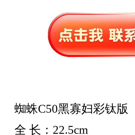
蜘蛛C50黑寡妇彩钛版
全 长：22.5cm