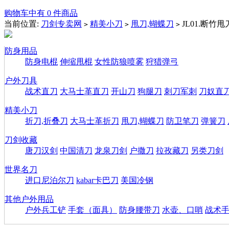
购物车中有 0 件商品
当前位置:
刀剑专卖网
精美小刀
甩刀,蝴蝶刀
JL01.断竹甩
>
>
>
防身用品
防身电棍
伸缩甩棍
女性防狼喷雾
狩猎弹弓
户外刀具
战术直刀
大马士革直刀
开山刀
狗腿刀
刺刀军刺
刀奴直
精美小刀
折刀,折叠刀
大马士革折刀
甩刀,蝴蝶刀
防卫笔刀
弹簧刀
刀剑收藏
唐刀汉剑
中国清刀
龙泉刀剑
户撒刀
拉孜藏刀
另类刀剑
世界名刀
进口尼泊尔刀
kabar卡巴刀
美国冷钢
其他户外用品
户外兵工铲
手套（面具）
防身腰带刀
水壶、口哨
战术