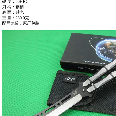
硬 度：56HRC
刀 柄：钢柄
表 面：砂光
重 量：230.0克
配尼龙袋，原厂包装