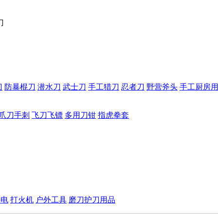
刀
刀
防暴棍刀
潜水刀
武士刀
手工猎刀
忍者刀
野营斧头
手工厨房
爪刀手刺
飞刀飞镖
多用刀钳
指虎拳套
手电
打火机
户外工具
磨刀护刀用品