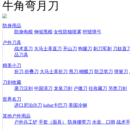
牛角弯月刀
防身用品
防身电棍
伸缩甩棍
女性防狼喷雾
狩猎弹弓
户外刀具
战术直刀
大马士革直刀
开山刀
狗腿刀
刺刀军刺
刀奴直
品刀具
精美小刀
折刀,折叠刀
大马士革折刀
甩刀,蝴蝶刀
防卫笔刀
弹簧刀
刀剑收藏
唐刀汉剑
中国清刀
龙泉刀剑
户撒刀
拉孜藏刀
另类刀剑
世界名刀
进口尼泊尔刀
kabar卡巴刀
美国冷钢
其他户外用品
户外兵工铲
手套（面具）
防身腰带刀
水壶、口哨
战术