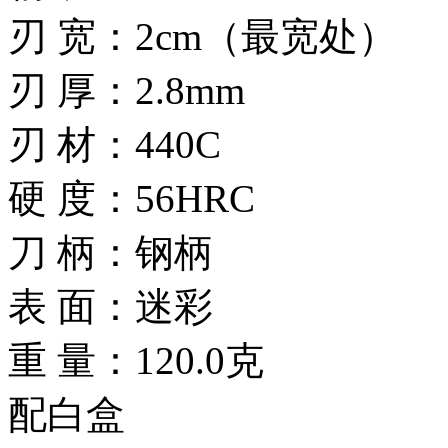
刃 宽：2cm（最宽处）
刃 厚：2.8mm
刃 材：440C
硬 度：56HRC
刀 柄：钢柄
表 面：迷彩
重 量：120.0克
配白盒