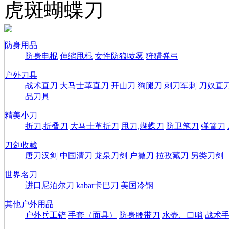
虎斑蝴蝶刀
防身用品
防身电棍
伸缩甩棍
女性防狼喷雾
狩猎弹弓
户外刀具
战术直刀
大马士革直刀
开山刀
狗腿刀
刺刀军刺
刀奴直
品刀具
精美小刀
折刀,折叠刀
大马士革折刀
甩刀,蝴蝶刀
防卫笔刀
弹簧刀
刀剑收藏
唐刀汉剑
中国清刀
龙泉刀剑
户撒刀
拉孜藏刀
另类刀剑
世界名刀
进口尼泊尔刀
kabar卡巴刀
美国冷钢
其他户外用品
户外兵工铲
手套（面具）
防身腰带刀
水壶、口哨
战术