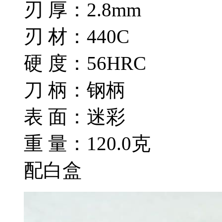
刃 厚：2.8mm
刃 材：440C
硬 度：56HRC
刀 柄：钢柄
表 面：迷彩
重 量：120.0克
配白盒