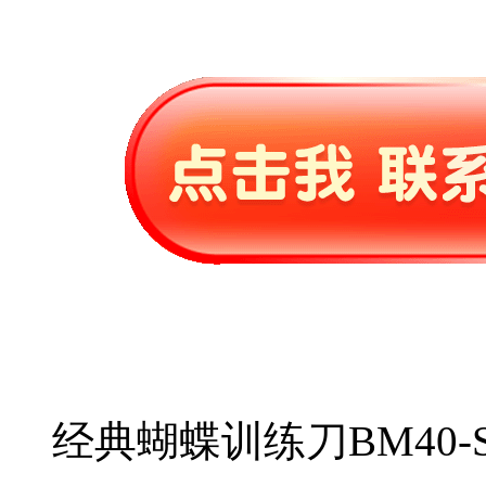
经典蝴蝶训练刀BM40-