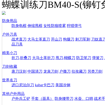
蝴蝶训练刀BM40-S(铆
防身用品
防身电棍
伸缩甩棍
女性防狼喷雾
狩猎弹弓
户外刀具
战术直刀
大马士革直刀
开山刀
狗腿刀
刺刀军刺
刀奴直
品刀具
精美小刀
折刀,折叠刀
大马士革折刀
甩刀,蝴蝶刀
防卫笔刀
弹簧刀
刀剑收藏
唐刀汉剑
中国清刀
龙泉刀剑
户撒刀
拉孜藏刀
另类刀剑
世界名刀
进口尼泊尔刀
kabar卡巴刀
美国冷钢
其他户外用品
户外兵工铲
手套（面具）
防身腰带刀
水壶、口哨
战术