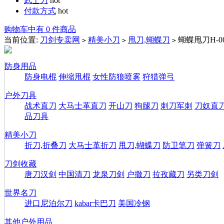
武士刀
hot
付款方式
hot
购物车中有 0 件商品
当前位置:
刀剑专卖网
精美小刀
甩刀,蝴蝶刀
蝴蝶甩刀H-0
>
>
>
防身用品
防身电棍
伸缩甩棍
女性防狼喷雾
狩猎弹弓
户外刀具
战术直刀
大马士革直刀
开山刀
狗腿刀
刺刀军刺
刀奴直
品刀具
精美小刀
折刀,折叠刀
大马士革折刀
甩刀,蝴蝶刀
防卫笔刀
弹簧刀
刀剑收藏
唐刀汉剑
中国清刀
龙泉刀剑
户撒刀
拉孜藏刀
另类刀剑
世界名刀
进口尼泊尔刀
kabar卡巴刀
美国冷钢
其他户外用品