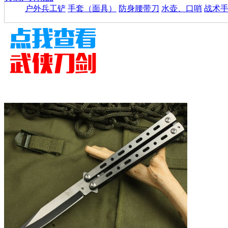
户外兵工铲
手套（面具）
防身腰带刀
水壶、口哨
战术