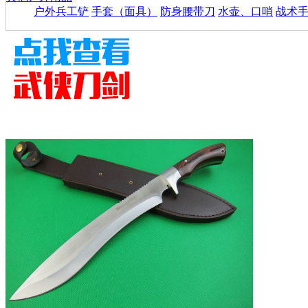
户外兵工铲
手套（面具）
防身腰带刀
水壶、口哨
战术