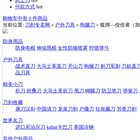
武士刀
hot
付款方式
hot
购物车中有 0 件商品
当前位置:
刀剑专卖网
户外刀具
狗腿刀
狐狸—佼佼者（加
>
>
>
防身用品
防身电棍
伸缩甩棍
女性防狼喷雾
狩猎弹弓
户外刀具
战术直刀
大马士革直刀
开山刀
狗腿刀
刺刀军刺
刀奴直
品刀具
精美小刀
折刀,折叠刀
大马士革折刀
甩刀,蝴蝶刀
防卫笔刀
弹簧刀
刀剑收藏
唐刀汉剑
中国清刀
龙泉刀剑
户撒刀
拉孜藏刀
另类刀剑
世界名刀
进口尼泊尔刀
kabar卡巴刀
美国冷钢
其他户外用品