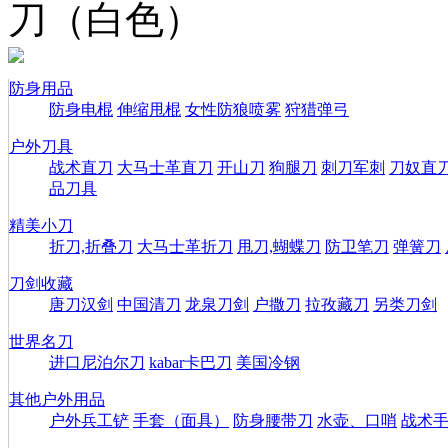
刀（白色）
防身用品
防身电棍
伸缩甩棍
女性防狼喷雾
狩猎弹弓
户外刀具
战术直刀
大马士革直刀
开山刀
狗腿刀
刺刀军刺
刀奴直
品刀具
精美小刀
折刀,折叠刀
大马士革折刀
甩刀,蝴蝶刀
防卫笔刀
弹簧刀
刀剑收藏
唐刀汉剑
中国清刀
龙泉刀剑
户撒刀
拉孜藏刀
另类刀剑
世界名刀
进口尼泊尔刀
kabar卡巴刀
美国冷钢
其他户外用品
户外兵工铲
手套（面具）
防身腰带刀
水壶、口哨
战术