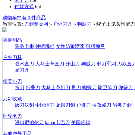
武士刀
hot
付款方式
hot
购物车中有 0 件商品
当前位置:
刀剑专卖网
户外刀具
狗腿刀
蝎子王鬼头狗腿刀
>
>
>
防身用品
防身电棍
伸缩甩棍
女性防狼喷雾
狩猎弹弓
户外刀具
战术直刀
大马士革直刀
开山刀
狗腿刀
刺刀军刺
刀奴直
品刀具
精美小刀
折刀,折叠刀
大马士革折刀
甩刀,蝴蝶刀
防卫笔刀
弹簧刀
刀剑收藏
唐刀汉剑
中国清刀
龙泉刀剑
户撒刀
拉孜藏刀
另类刀剑
世界名刀
进口尼泊尔刀
kabar卡巴刀
美国冷钢
其他户外用品