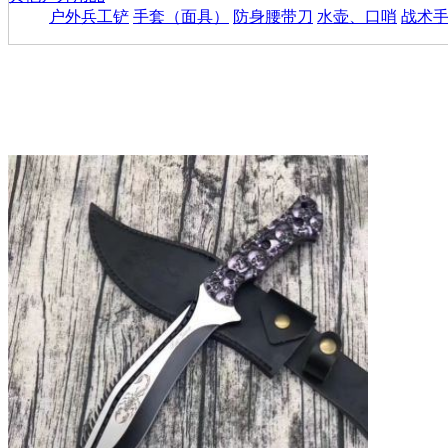
户外兵工铲
手套（面具）
防身腰带刀
水壶、口哨
战术