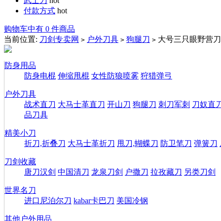
武士刀
hot
付款方式
hot
购物车中有 0 件商品
当前位置:
刀剑专卖网
户外刀具
狗腿刀
大号三只眼野营刀
>
>
>
防身用品
防身电棍
伸缩甩棍
女性防狼喷雾
狩猎弹弓
户外刀具
战术直刀
大马士革直刀
开山刀
狗腿刀
刺刀军刺
刀奴直
品刀具
精美小刀
折刀,折叠刀
大马士革折刀
甩刀,蝴蝶刀
防卫笔刀
弹簧刀
刀剑收藏
唐刀汉剑
中国清刀
龙泉刀剑
户撒刀
拉孜藏刀
另类刀剑
世界名刀
进口尼泊尔刀
kabar卡巴刀
美国冷钢
其他户外用品