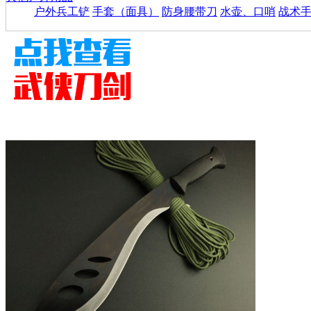
户外兵工铲
手套（面具）
防身腰带刀
水壶、口哨
战术