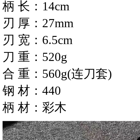
柄 长：14cm
刃 厚：27mm
刃 宽：6.5cm
刀 重：520g
合 重：560g(连刀套)
钢 材：440
柄 材：彩木