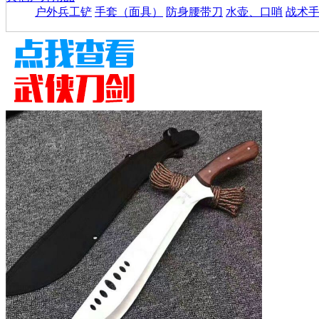
户外兵工铲
手套（面具）
防身腰带刀
水壶、口哨
战术