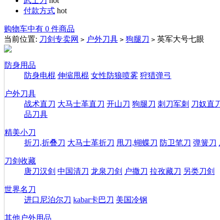
武士刀
hot
付款方式
hot
购物车中有 0 件商品
当前位置:
刀剑专卖网
户外刀具
狗腿刀
英军大号七眼
>
>
>
防身用品
防身电棍
伸缩甩棍
女性防狼喷雾
狩猎弹弓
户外刀具
战术直刀
大马士革直刀
开山刀
狗腿刀
刺刀军刺
刀奴直
品刀具
精美小刀
折刀,折叠刀
大马士革折刀
甩刀,蝴蝶刀
防卫笔刀
弹簧刀
刀剑收藏
唐刀汉剑
中国清刀
龙泉刀剑
户撒刀
拉孜藏刀
另类刀剑
世界名刀
进口尼泊尔刀
kabar卡巴刀
美国冷钢
其他户外用品