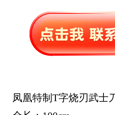
凤凰特制T字烧刃武士刀