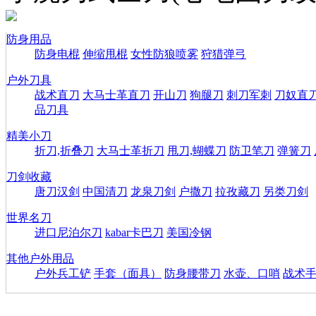
防身用品
防身电棍
伸缩甩棍
女性防狼喷雾
狩猎弹弓
户外刀具
战术直刀
大马士革直刀
开山刀
狗腿刀
刺刀军刺
刀奴直
品刀具
精美小刀
折刀,折叠刀
大马士革折刀
甩刀,蝴蝶刀
防卫笔刀
弹簧刀
刀剑收藏
唐刀汉剑
中国清刀
龙泉刀剑
户撒刀
拉孜藏刀
另类刀剑
世界名刀
进口尼泊尔刀
kabar卡巴刀
美国冷钢
其他户外用品
户外兵工铲
手套（面具）
防身腰带刀
水壶、口哨
战术