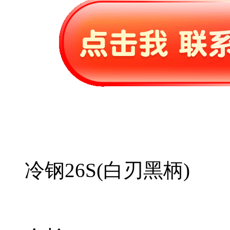
冷钢26S(白刃黑柄)