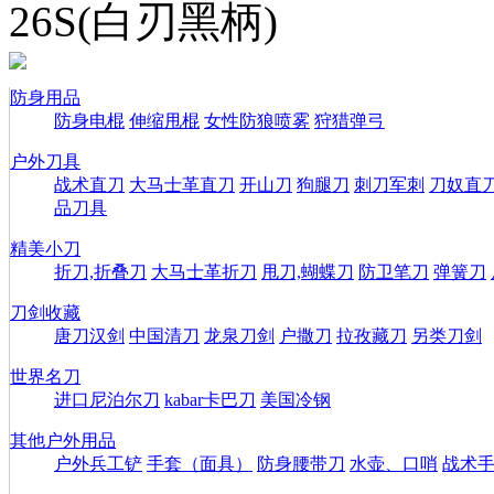
26S(白刃黑柄)
防身用品
防身电棍
伸缩甩棍
女性防狼喷雾
狩猎弹弓
户外刀具
战术直刀
大马士革直刀
开山刀
狗腿刀
刺刀军刺
刀奴直
品刀具
精美小刀
折刀,折叠刀
大马士革折刀
甩刀,蝴蝶刀
防卫笔刀
弹簧刀
刀剑收藏
唐刀汉剑
中国清刀
龙泉刀剑
户撒刀
拉孜藏刀
另类刀剑
世界名刀
进口尼泊尔刀
kabar卡巴刀
美国冷钢
其他户外用品
户外兵工铲
手套（面具）
防身腰带刀
水壶、口哨
战术