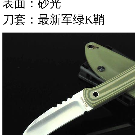
表面：砂光
刀套：最新军绿K鞘