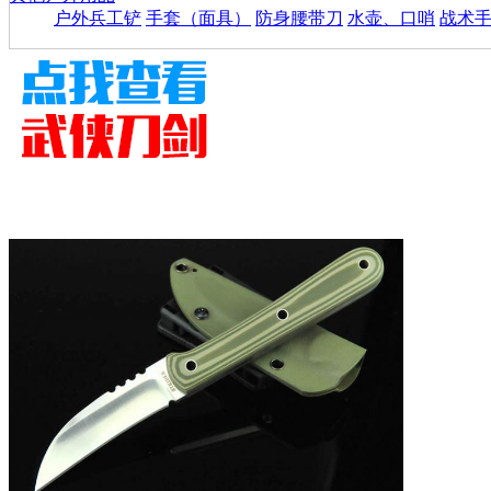
户外兵工铲
手套（面具）
防身腰带刀
水壶、口哨
战术