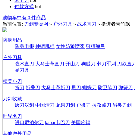
武士刀
hot
付款方式
hot
购物车中有 0 件商品
当前位置:
刀剑专卖网
户外刀具
战术直刀
挺进者青竹飙
>
>
>
防身用品
防身电棍
伸缩甩棍
女性防狼喷雾
狩猎弹弓
户外刀具
战术直刀
大马士革直刀
开山刀
狗腿刀
刺刀军刺
刀奴直
品刀具
精美小刀
折刀,折叠刀
大马士革折刀
甩刀,蝴蝶刀
防卫笔刀
弹簧刀
刀剑收藏
唐刀汉剑
中国清刀
龙泉刀剑
户撒刀
拉孜藏刀
另类刀剑
世界名刀
进口尼泊尔刀
kabar卡巴刀
美国冷钢
其他户外用品