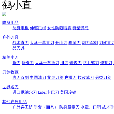
鹤小直
防身用品
防身电棍
伸缩甩棍
女性防狼喷雾
狩猎弹弓
户外刀具
战术直刀
大马士革直刀
开山刀
狗腿刀
刺刀军刺
刀奴直
品刀具
精美小刀
折刀,折叠刀
大马士革折刀
甩刀,蝴蝶刀
防卫笔刀
弹簧刀
刀剑收藏
唐刀汉剑
中国清刀
龙泉刀剑
户撒刀
拉孜藏刀
另类刀剑
世界名刀
进口尼泊尔刀
kabar卡巴刀
美国冷钢
其他户外用品
户外兵工铲
手套（面具）
防身腰带刀
水壶、口哨
战术