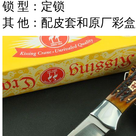
锁 型：定锁
其 他：配皮套和原厂彩盒