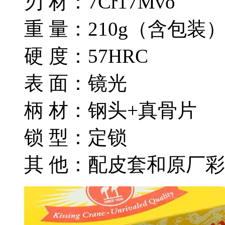
刃 材：7Cr17Mvo
重 量：210g（含包装
硬 度：57HRC
表 面：镜光
柄 材：钢头+真骨片
锁 型：定锁
其 他：配皮套和原厂