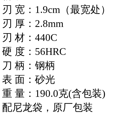
刃 宽：1.9cm（最宽处）
刃 厚：2.8mm
刃 材：440C
硬 度：56HRC
刀 柄：钢柄
表 面：砂光
重 量：190.0克(含包装)
配尼龙袋，原厂包装