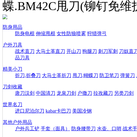
蝶.BM42C甩刀(铆钉免维
防身用品
防身电棍
伸缩甩棍
女性防狼喷雾
狩猎弹弓
户外刀具
战术直刀
大马士革直刀
开山刀
狗腿刀
刺刀军刺
刀奴直
品刀具
精美小刀
折刀,折叠刀
大马士革折刀
甩刀,蝴蝶刀
防卫笔刀
弹簧刀
刀剑收藏
唐刀汉剑
中国清刀
龙泉刀剑
户撒刀
拉孜藏刀
另类刀剑
世界名刀
进口尼泊尔刀
kabar卡巴刀
美国冷钢
其他户外用品
户外兵工铲
手套（面具）
防身腰带刀
水壶、口哨
战术