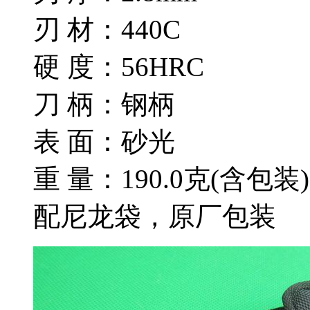
刃 材：440C
硬 度：56HRC
刀 柄：钢柄
表 面：砂光
重 量：190.0克(含包装)
配尼龙袋，原厂包装