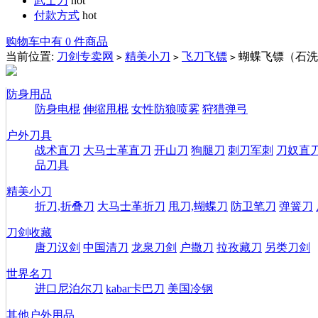
武士刀
hot
付款方式
hot
购物车中有 0 件商品
当前位置:
刀剑专卖网
精美小刀
飞刀飞镖
蝴蝶飞镖（石洗
>
>
>
防身用品
防身电棍
伸缩甩棍
女性防狼喷雾
狩猎弹弓
户外刀具
战术直刀
大马士革直刀
开山刀
狗腿刀
刺刀军刺
刀奴直
品刀具
精美小刀
折刀,折叠刀
大马士革折刀
甩刀,蝴蝶刀
防卫笔刀
弹簧刀
刀剑收藏
唐刀汉剑
中国清刀
龙泉刀剑
户撒刀
拉孜藏刀
另类刀剑
世界名刀
进口尼泊尔刀
kabar卡巴刀
美国冷钢
其他户外用品