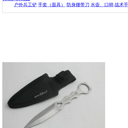
户外兵工铲
手套（面具）
防身腰带刀
水壶、口哨
战术