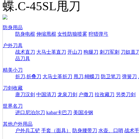
蝶.C-45SL甩刀
防身用品
防身电棍
伸缩甩棍
女性防狼喷雾
狩猎弹弓
户外刀具
战术直刀
大马士革直刀
开山刀
狗腿刀
刺刀军刺
刀奴直
品刀具
精美小刀
折刀,折叠刀
大马士革折刀
甩刀,蝴蝶刀
防卫笔刀
弹簧刀
刀剑收藏
唐刀汉剑
中国清刀
龙泉刀剑
户撒刀
拉孜藏刀
另类刀剑
世界名刀
进口尼泊尔刀
kabar卡巴刀
美国冷钢
其他户外用品
户外兵工铲
手套（面具）
防身腰带刀
水壶、口哨
战术