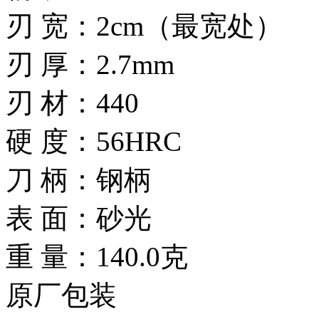
刃 宽：2cm（最宽处）
刃 厚：2.7mm
刃 材：440
硬 度：56HRC
刀 柄：钢柄
表 面：砂光
重 量：140.0克
原厂包装