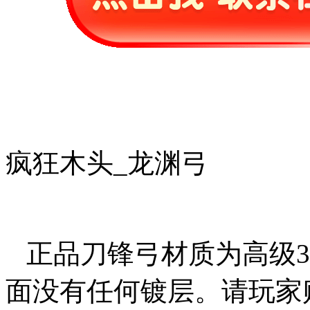
疯狂木头_龙渊弓
正品刀锋弓材质为高级30
面没有任何镀层。请玩家