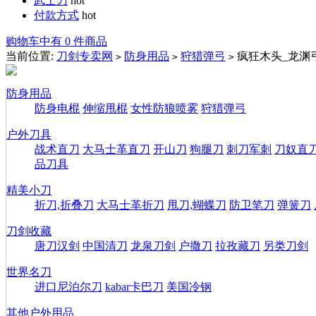
武士刀
hot
付款方式
hot
购物车中有 0 件商品
当前位置:
刀剑专卖网
防身用品
狩猎弹弓
疯狂木头_龙渊
>
>
>
防身用品
防身电棍
伸缩甩棍
女性防狼喷雾
狩猎弹弓
户外刀具
战术直刀
大马士革直刀
开山刀
狗腿刀
刺刀军刺
刀奴直
品刀具
精美小刀
折刀,折叠刀
大马士革折刀
甩刀,蝴蝶刀
防卫笔刀
弹簧刀
刀剑收藏
唐刀汉剑
中国清刀
龙泉刀剑
户撒刀
拉孜藏刀
另类刀剑
世界名刀
进口尼泊尔刀
kabar卡巴刀
美国冷钢
其他户外用品