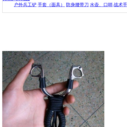
户外兵工铲
手套（面具）
防身腰带刀
水壶、口哨
战术