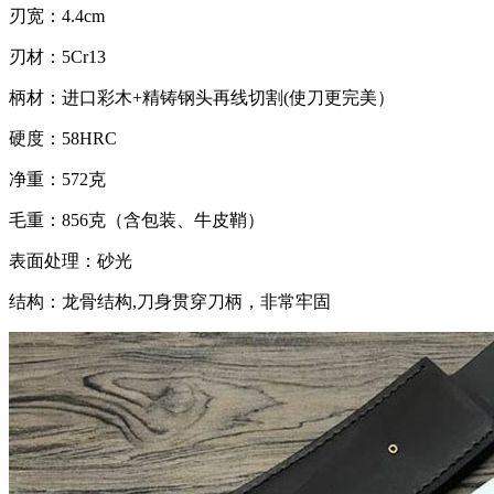
刃宽：4.4cm
刃材：5Cr13
柄材：进口彩木+精铸钢头再线切割(使刀更完美）
硬度：58HRC
净重：572克
毛重：856克（含包装、牛皮鞘）
表面处理：砂光
结构：龙骨结构,刀身贯穿刀柄，非常牢固