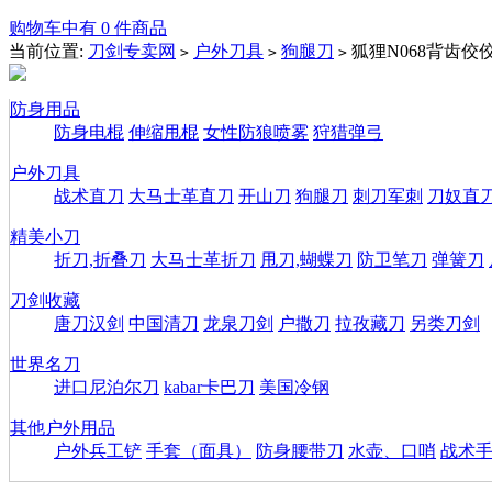
购物车中有 0 件商品
当前位置:
刀剑专卖网
户外刀具
狗腿刀
狐狸N068背齿佼
>
>
>
防身用品
防身电棍
伸缩甩棍
女性防狼喷雾
狩猎弹弓
户外刀具
战术直刀
大马士革直刀
开山刀
狗腿刀
刺刀军刺
刀奴直
精美小刀
折刀,折叠刀
大马士革折刀
甩刀,蝴蝶刀
防卫笔刀
弹簧刀
刀剑收藏
唐刀汉剑
中国清刀
龙泉刀剑
户撒刀
拉孜藏刀
另类刀剑
世界名刀
进口尼泊尔刀
kabar卡巴刀
美国冷钢
其他户外用品
户外兵工铲
手套（面具）
防身腰带刀
水壶、口哨
战术