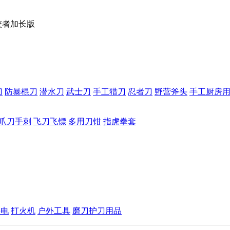
佼者加长版
刀
防暴棍刀
潜水刀
武士刀
手工猎刀
忍者刀
野营斧头
手工厨房
爪刀手刺
飞刀飞镖
多用刀钳
指虎拳套
手电
打火机
户外工具
磨刀护刀用品