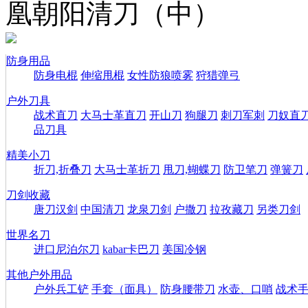
凰朝阳清刀（中）
防身用品
防身电棍
伸缩甩棍
女性防狼喷雾
狩猎弹弓
户外刀具
战术直刀
大马士革直刀
开山刀
狗腿刀
刺刀军刺
刀奴直
品刀具
精美小刀
折刀,折叠刀
大马士革折刀
甩刀,蝴蝶刀
防卫笔刀
弹簧刀
刀剑收藏
唐刀汉剑
中国清刀
龙泉刀剑
户撒刀
拉孜藏刀
另类刀剑
世界名刀
进口尼泊尔刀
kabar卡巴刀
美国冷钢
其他户外用品
户外兵工铲
手套（面具）
防身腰带刀
水壶、口哨
战术