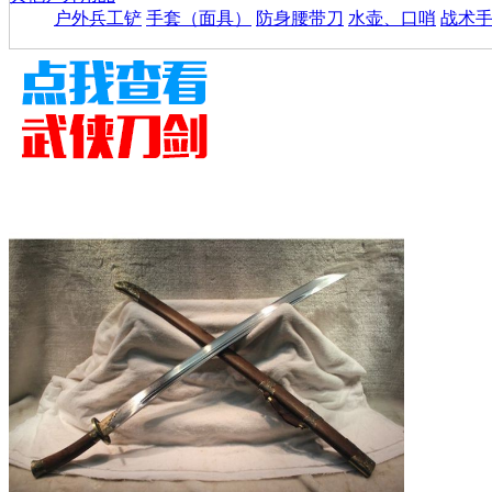
户外兵工铲
手套（面具）
防身腰带刀
水壶、口哨
战术