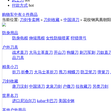
武士刀
hot
付款方式
hot
购物车中有 0 件商品
当前位置:
刀剑专卖网
刀剑收藏
中国清刀
花纹钢凤凰朝阳
>
>
>
防身用品
防身电棍
伸缩甩棍
女性防狼喷雾
狩猎弹弓
户外刀具
战术直刀
大马士革直刀
开山刀
狗腿刀
刺刀军刺
刀奴直
品刀具
精美小刀
折刀,折叠刀
大马士革折刀
甩刀,蝴蝶刀
防卫笔刀
弹簧刀
刀剑收藏
唐刀汉剑
中国清刀
龙泉刀剑
户撒刀
拉孜藏刀
另类刀剑
世界名刀
进口尼泊尔刀
kabar卡巴刀
美国冷钢
其他户外用品