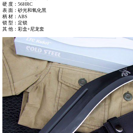
硬 度：56HRC
表 面：砂光和氧化黑
柄 材：ABS
锁 型：定锁
其 他：彩盒+尼龙套