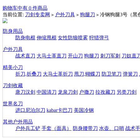
购物车中有 0 件商品
当前位置:
刀剑专卖网
户外刀具
狗腿刀
冷钢狗腿3号（黑
>
>
>
防身用品
防身电棍
伸缩甩棍
女性防狼喷雾
狩猎弹弓
户外刀具
战术直刀
大马士革直刀
开山刀
狗腿刀
刺刀军刺
刀奴直
精美小刀
折刀,折叠刀
大马士革折刀
甩刀,蝴蝶刀
防卫笔刀
弹簧刀
刀剑收藏
唐刀汉剑
中国清刀
龙泉刀剑
户撒刀
拉孜藏刀
另类刀剑
世界名刀
进口尼泊尔刀
kabar卡巴刀
美国冷钢
其他户外用品
户外兵工铲
手套（面具）
防身腰带刀
水壶、口哨
战术