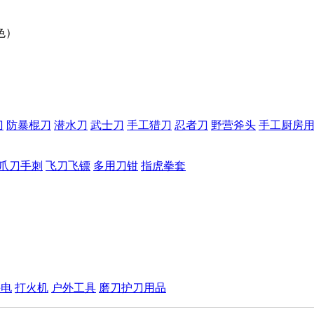
色）
刀
防暴棍刀
潜水刀
武士刀
手工猎刀
忍者刀
野营斧头
手工厨房
爪刀手刺
飞刀飞镖
多用刀钳
指虎拳套
手电
打火机
户外工具
磨刀护刀用品