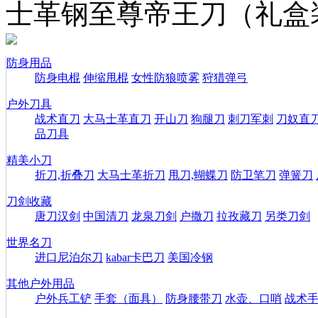
士革钢至尊帝王刀（礼盒
防身用品
防身电棍
伸缩甩棍
女性防狼喷雾
狩猎弹弓
户外刀具
战术直刀
大马士革直刀
开山刀
狗腿刀
刺刀军刺
刀奴直
品刀具
精美小刀
折刀,折叠刀
大马士革折刀
甩刀,蝴蝶刀
防卫笔刀
弹簧刀
刀剑收藏
唐刀汉剑
中国清刀
龙泉刀剑
户撒刀
拉孜藏刀
另类刀剑
世界名刀
进口尼泊尔刀
kabar卡巴刀
美国冷钢
其他户外用品
户外兵工铲
手套（面具）
防身腰带刀
水壶、口哨
战术