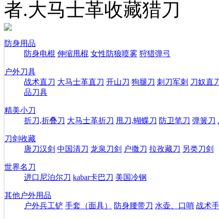
者.大马士革收藏猎刀
防身用品
防身电棍
伸缩甩棍
女性防狼喷雾
狩猎弹弓
户外刀具
战术直刀
大马士革直刀
开山刀
狗腿刀
刺刀军刺
刀奴直
品刀具
精美小刀
折刀,折叠刀
大马士革折刀
甩刀,蝴蝶刀
防卫笔刀
弹簧刀
刀剑收藏
唐刀汉剑
中国清刀
龙泉刀剑
户撒刀
拉孜藏刀
另类刀剑
世界名刀
进口尼泊尔刀
kabar卡巴刀
美国冷钢
其他户外用品
户外兵工铲
手套（面具）
防身腰带刀
水壶、口哨
战术