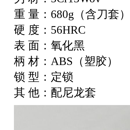
重 量：680g（含刀套
硬 度：56HRC
表 面：氧化黑
柄 材：ABS（塑胶）
锁 型：定锁
其 他：配尼龙套