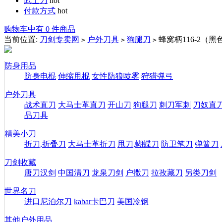
武士刀
hot
付款方式
hot
购物车中有 0 件商品
当前位置:
刀剑专卖网
户外刀具
狗腿刀
蜂窝柄116-2（
>
>
>
防身用品
防身电棍
伸缩甩棍
女性防狼喷雾
狩猎弹弓
户外刀具
战术直刀
大马士革直刀
开山刀
狗腿刀
刺刀军刺
刀奴直
品刀具
精美小刀
折刀,折叠刀
大马士革折刀
甩刀,蝴蝶刀
防卫笔刀
弹簧刀
刀剑收藏
唐刀汉剑
中国清刀
龙泉刀剑
户撒刀
拉孜藏刀
另类刀剑
世界名刀
进口尼泊尔刀
kabar卡巴刀
美国冷钢
其他户外用品