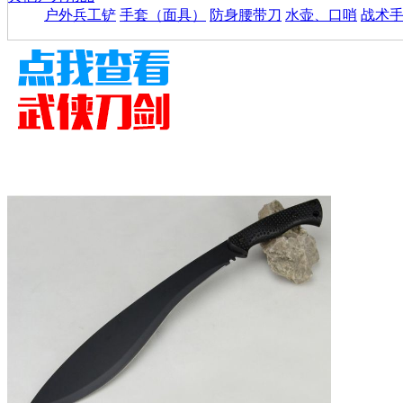
户外兵工铲
手套（面具）
防身腰带刀
水壶、口哨
战术