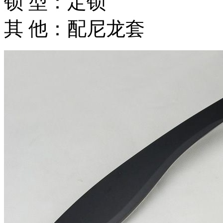
锁 型：定锁
其 他：配尼龙套