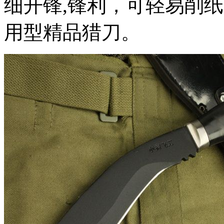
细开锋,锋利，可轻易削
用型精品猎刀。