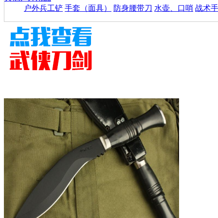
户外兵工铲
手套（面具）
防身腰带刀
水壶、口哨
战术