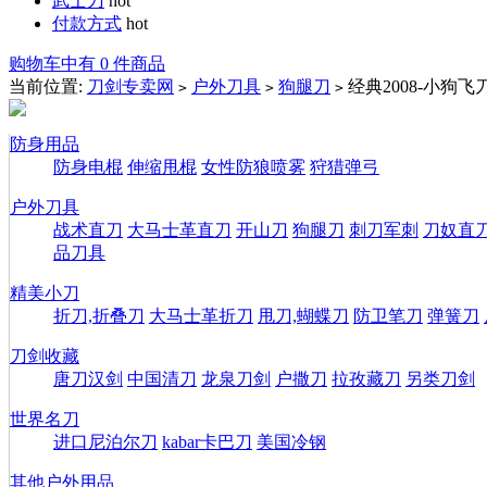
武士刀
hot
付款方式
hot
购物车中有 0 件商品
当前位置:
刀剑专卖网
户外刀具
狗腿刀
经典2008-小狗
>
>
>
防身用品
防身电棍
伸缩甩棍
女性防狼喷雾
狩猎弹弓
户外刀具
战术直刀
大马士革直刀
开山刀
狗腿刀
刺刀军刺
刀奴直
品刀具
精美小刀
折刀,折叠刀
大马士革折刀
甩刀,蝴蝶刀
防卫笔刀
弹簧刀
刀剑收藏
唐刀汉剑
中国清刀
龙泉刀剑
户撒刀
拉孜藏刀
另类刀剑
世界名刀
进口尼泊尔刀
kabar卡巴刀
美国冷钢
其他户外用品