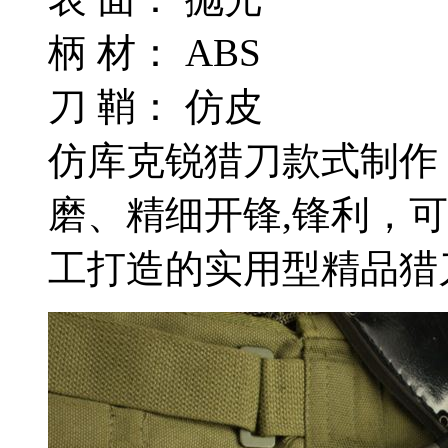
柄 材： ABS
刀 鞘： 仿皮
仿库克锐猎刀款式制作
磨、精细开锋,锋利，
工打造的实用型精品猎