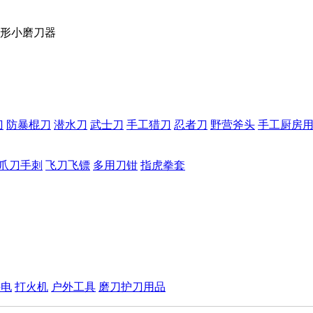
形小磨刀器
刀
防暴棍刀
潜水刀
武士刀
手工猎刀
忍者刀
野营斧头
手工厨房
爪刀手刺
飞刀飞镖
多用刀钳
指虎拳套
手电
打火机
户外工具
磨刀护刀用品