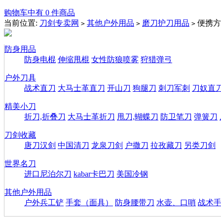
购物车中有 0 件商品
当前位置:
刀剑专卖网
其他户外用品
磨刀护刀用品
便携方
>
>
>
防身用品
防身电棍
伸缩甩棍
女性防狼喷雾
狩猎弹弓
户外刀具
战术直刀
大马士革直刀
开山刀
狗腿刀
刺刀军刺
刀奴直
精美小刀
折刀,折叠刀
大马士革折刀
甩刀,蝴蝶刀
防卫笔刀
弹簧刀
刀剑收藏
唐刀汉剑
中国清刀
龙泉刀剑
户撒刀
拉孜藏刀
另类刀剑
世界名刀
进口尼泊尔刀
kabar卡巴刀
美国冷钢
其他户外用品
户外兵工铲
手套（面具）
防身腰带刀
水壶、口哨
战术