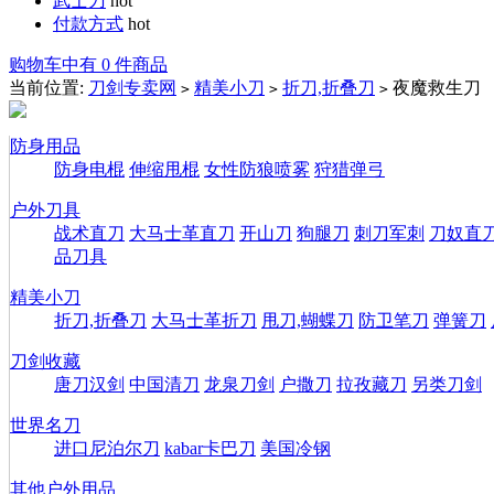
武士刀
hot
付款方式
hot
购物车中有 0 件商品
当前位置:
刀剑专卖网
精美小刀
折刀,折叠刀
夜魔救生刀
>
>
>
防身用品
防身电棍
伸缩甩棍
女性防狼喷雾
狩猎弹弓
户外刀具
战术直刀
大马士革直刀
开山刀
狗腿刀
刺刀军刺
刀奴直
品刀具
精美小刀
折刀,折叠刀
大马士革折刀
甩刀,蝴蝶刀
防卫笔刀
弹簧刀
刀剑收藏
唐刀汉剑
中国清刀
龙泉刀剑
户撒刀
拉孜藏刀
另类刀剑
世界名刀
进口尼泊尔刀
kabar卡巴刀
美国冷钢
其他户外用品