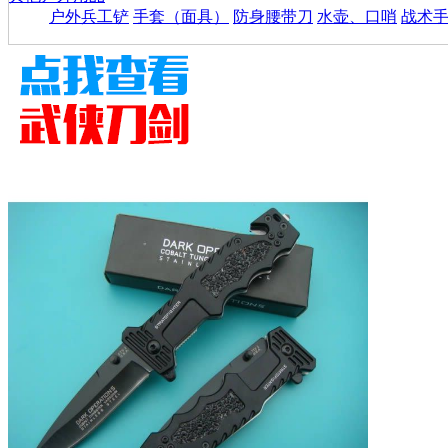
户外兵工铲
手套（面具）
防身腰带刀
水壶、口哨
战术