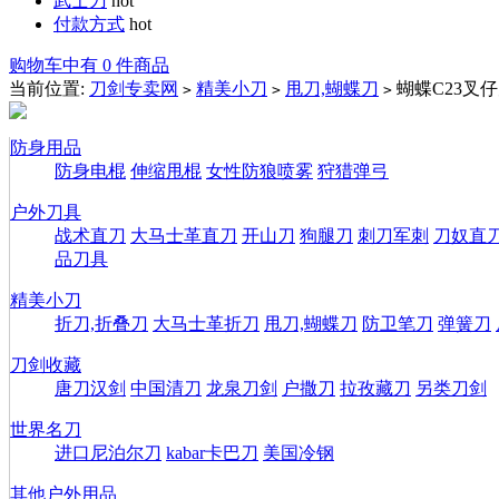
武士刀
hot
付款方式
hot
购物车中有 0 件商品
当前位置:
刀剑专卖网
精美小刀
甩刀,蝴蝶刀
蝴蝶C23叉
>
>
>
防身用品
防身电棍
伸缩甩棍
女性防狼喷雾
狩猎弹弓
户外刀具
战术直刀
大马士革直刀
开山刀
狗腿刀
刺刀军刺
刀奴直
品刀具
精美小刀
折刀,折叠刀
大马士革折刀
甩刀,蝴蝶刀
防卫笔刀
弹簧刀
刀剑收藏
唐刀汉剑
中国清刀
龙泉刀剑
户撒刀
拉孜藏刀
另类刀剑
世界名刀
进口尼泊尔刀
kabar卡巴刀
美国冷钢
其他户外用品