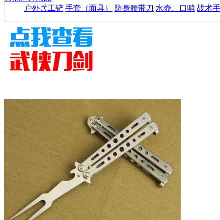
户外兵工铲
手套（面具）
防身腰带刀
水壶、口哨
战术