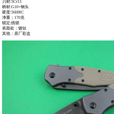
刃材:5Cr13
柄材:G10+钢头
硬度:56HRC
净重；170克
锁定;线锁
表面处：镀钛
其他：原厂彩盒