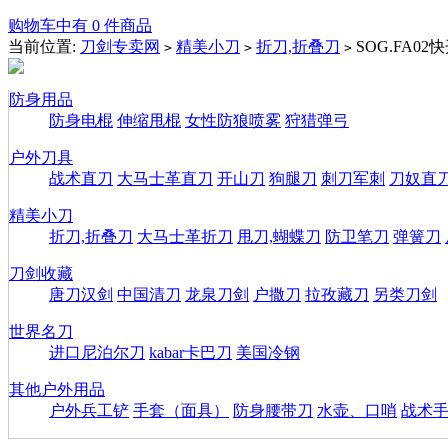
购物车中有 0 件商品
当前位置:
刀剑专卖网
精美小刀
折刀,折叠刀
SOG.FA02
>
>
>
防身用品
防身电棍
伸缩甩棍
女性防狼喷雾
狩猎弹弓
户外刀具
战术直刀
大马士革直刀
开山刀
狗腿刀
刺刀军刺
刀奴直
精美小刀
折刀,折叠刀
大马士革折刀
甩刀,蝴蝶刀
防卫笔刀
弹簧刀
刀剑收藏
唐刀汉剑
中国清刀
龙泉刀剑
户撒刀
拉孜藏刀
另类刀剑
世界名刀
进口尼泊尔刀
kabar卡巴刀
美国冷钢
其他户外用品
户外兵工铲
手套（面具）
防身腰带刀
水壶、口哨
战术