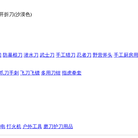
快开折刀(沙漠色)
刀
防暴棍刀
潜水刀
武士刀
手工猎刀
忍者刀
野营斧头
手工厨房
爪刀手刺
飞刀飞镖
多用刀钳
指虎拳套
手电
打火机
户外工具
磨刀护刀用品