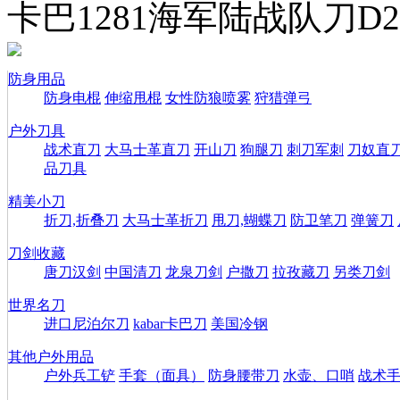
卡巴1281海军陆战队刀D
防身用品
防身电棍
伸缩甩棍
女性防狼喷雾
狩猎弹弓
户外刀具
战术直刀
大马士革直刀
开山刀
狗腿刀
刺刀军刺
刀奴直
品刀具
精美小刀
折刀,折叠刀
大马士革折刀
甩刀,蝴蝶刀
防卫笔刀
弹簧刀
刀剑收藏
唐刀汉剑
中国清刀
龙泉刀剑
户撒刀
拉孜藏刀
另类刀剑
世界名刀
进口尼泊尔刀
kabar卡巴刀
美国冷钢
其他户外用品
户外兵工铲
手套（面具）
防身腰带刀
水壶、口哨
战术