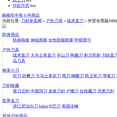
武士刀
hot
付款方式
hot
购物车中有 0 件商品
当前位置:
刀剑专卖网
户外刀具
战术直刀
外贸全黑版D80
>
>
>
防身用品
防身电棍
伸缩甩棍
女性防狼喷雾
狩猎弹弓
户外刀具
战术直刀
大马士革直刀
开山刀
狗腿刀
刺刀军刺
刀奴直
品刀具
精美小刀
折刀,折叠刀
大马士革折刀
甩刀,蝴蝶刀
防卫笔刀
弹簧刀
刀剑收藏
唐刀汉剑
中国清刀
龙泉刀剑
户撒刀
拉孜藏刀
另类刀剑
世界名刀
进口尼泊尔刀
kabar卡巴刀
美国冷钢
其他户外用品