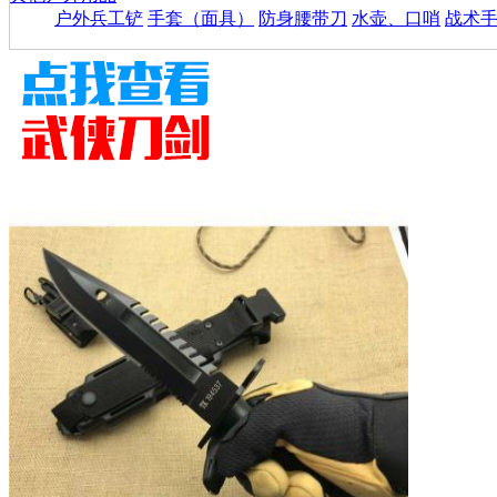
户外兵工铲
手套（面具）
防身腰带刀
水壶、口哨
战术