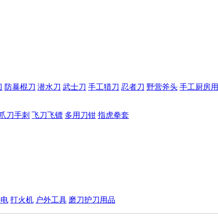
刀
防暴棍刀
潜水刀
武士刀
手工猎刀
忍者刀
野营斧头
手工厨房
爪刀手刺
飞刀飞镖
多用刀钳
指虎拳套
手电
打火机
户外工具
磨刀护刀用品