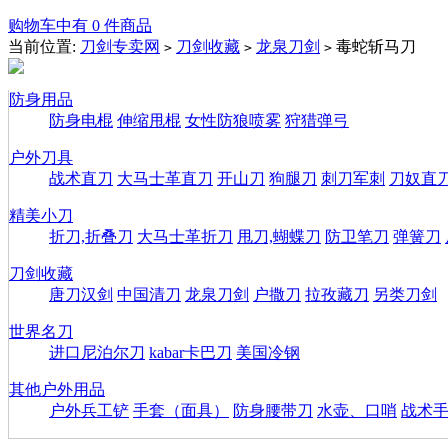
购物车中有 0 件商品
当前位置:
刀剑专卖网
刀剑收藏
龙泉刀剑
毒蛇斩马刀
>
>
>
防身用品
防身电棍
伸缩甩棍
女性防狼喷雾
狩猎弹弓
户外刀具
战术直刀
大马士革直刀
开山刀
狗腿刀
刺刀军刺
刀奴直
精美小刀
折刀,折叠刀
大马士革折刀
甩刀,蝴蝶刀
防卫笔刀
弹簧刀
刀剑收藏
唐刀汉剑
中国清刀
龙泉刀剑
户撒刀
拉孜藏刀
另类刀剑
世界名刀
进口尼泊尔刀
kabar卡巴刀
美国冷钢
其他户外用品
户外兵工铲
手套（面具）
防身腰带刀
水壶、口哨
战术