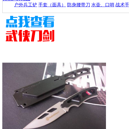
户外兵工铲
手套（面具）
防身腰带刀
水壶、口哨
战术