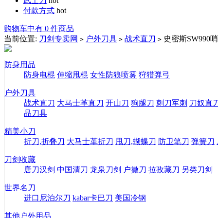
武士刀
hot
付款方式
hot
购物车中有 0 件商品
当前位置:
刀剑专卖网
户外刀具
战术直刀
史密斯SW990
>
>
>
防身用品
防身电棍
伸缩甩棍
女性防狼喷雾
狩猎弹弓
户外刀具
战术直刀
大马士革直刀
开山刀
狗腿刀
刺刀军刺
刀奴直
品刀具
精美小刀
折刀,折叠刀
大马士革折刀
甩刀,蝴蝶刀
防卫笔刀
弹簧刀
刀剑收藏
唐刀汉剑
中国清刀
龙泉刀剑
户撒刀
拉孜藏刀
另类刀剑
世界名刀
进口尼泊尔刀
kabar卡巴刀
美国冷钢
其他户外用品