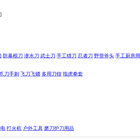
刀
刀
防暴棍刀
潜水刀
武士刀
手工猎刀
忍者刀
野营斧头
手工厨房
爪刀手刺
飞刀飞镖
多用刀钳
指虎拳套
手电
打火机
户外工具
磨刀护刀用品