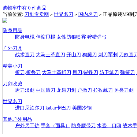
购物车中有 0 件商品
当前位置:
刀剑专卖网
世界名刀
国内名刀
正品原装M9刺
>
>
>
防身用品
防身电棍
伸缩甩棍
女性防狼喷雾
狩猎弹弓
户外刀具
战术直刀
大马士革直刀
开山刀
狗腿刀
刺刀军刺
刀奴直
精美小刀
折刀,折叠刀
大马士革折刀
甩刀,蝴蝶刀
防卫笔刀
弹簧刀
刀剑收藏
唐刀汉剑
中国清刀
龙泉刀剑
户撒刀
拉孜藏刀
另类刀剑
世界名刀
进口尼泊尔刀
kabar卡巴刀
美国冷钢
其他户外用品
户外兵工铲
手套（面具）
防身腰带刀
水壶、口哨
战术