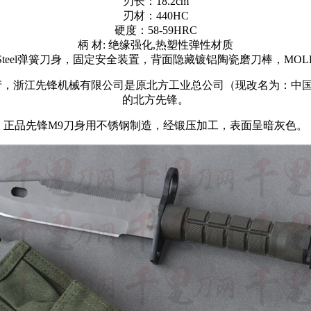
刃长：18.2cm
刃材：440HC
硬度：58-59HRC
柄 材: 绝缘强化,热塑性弹性材质
nless Steel弹簧刀身，固定安全装置，背面隐藏镀铝陶瓷磨刀棒，
产，浙江先锋机械有限公司是原北方工业总公司（现改名为：中
的北方先锋。
正品先锋M9刀身用不锈钢制造，经锻压加工，表面呈暗灰色。