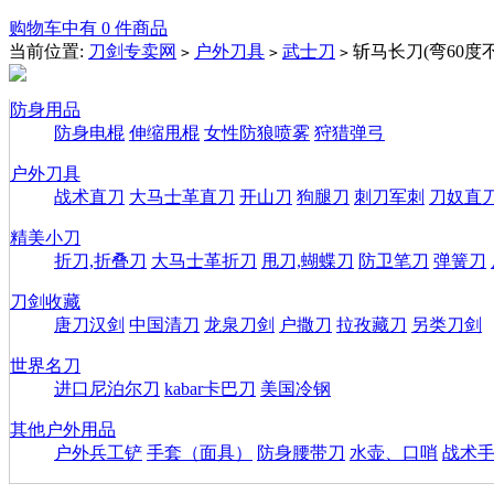
购物车中有 0 件商品
当前位置:
刀剑专卖网
户外刀具
武士刀
斩马长刀(弯60度
>
>
>
防身用品
防身电棍
伸缩甩棍
女性防狼喷雾
狩猎弹弓
户外刀具
战术直刀
大马士革直刀
开山刀
狗腿刀
刺刀军刺
刀奴直
精美小刀
折刀,折叠刀
大马士革折刀
甩刀,蝴蝶刀
防卫笔刀
弹簧刀
刀剑收藏
唐刀汉剑
中国清刀
龙泉刀剑
户撒刀
拉孜藏刀
另类刀剑
世界名刀
进口尼泊尔刀
kabar卡巴刀
美国冷钢
其他户外用品
户外兵工铲
手套（面具）
防身腰带刀
水壶、口哨
战术