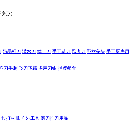
不变形)
刀
防暴棍刀
潜水刀
武士刀
手工猎刀
忍者刀
野营斧头
手工厨房
爪刀手刺
飞刀飞镖
多用刀钳
指虎拳套
手电
打火机
户外工具
磨刀护刀用品