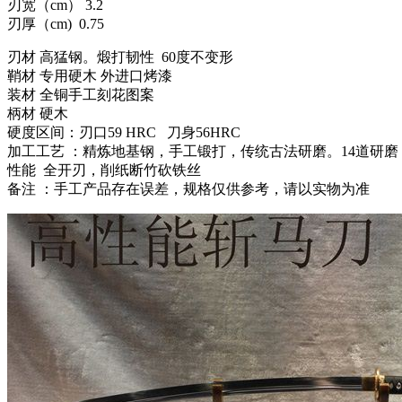
刃宽（cm） 3.2
刃厚（cm) 0.75
刃材 高猛钢。煅打韧性 60度不变形
鞘材 专用硬木 外进口烤漆
装材 全铜手工刻花图案
柄材 硬木
硬度区间：刃口59 HRC 刀身56HRC
加工工艺 ：精炼地基钢，手工锻打，传统古法研磨。14道研磨
性能 全开刃，削纸断竹砍铁丝
备注 ：手工产品存在误差，规格仅供参考，请以实物为准