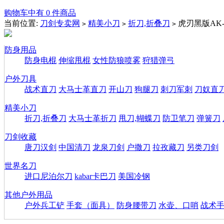
购物车中有 0 件商品
当前位置:
刀剑专卖网
精美小刀
折刀,折叠刀
虎刃黑版AK-
>
>
>
防身用品
防身电棍
伸缩甩棍
女性防狼喷雾
狩猎弹弓
户外刀具
战术直刀
大马士革直刀
开山刀
狗腿刀
刺刀军刺
刀奴直
精美小刀
折刀,折叠刀
大马士革折刀
甩刀,蝴蝶刀
防卫笔刀
弹簧刀
刀剑收藏
唐刀汉剑
中国清刀
龙泉刀剑
户撒刀
拉孜藏刀
另类刀剑
世界名刀
进口尼泊尔刀
kabar卡巴刀
美国冷钢
其他户外用品
户外兵工铲
手套（面具）
防身腰带刀
水壶、口哨
战术