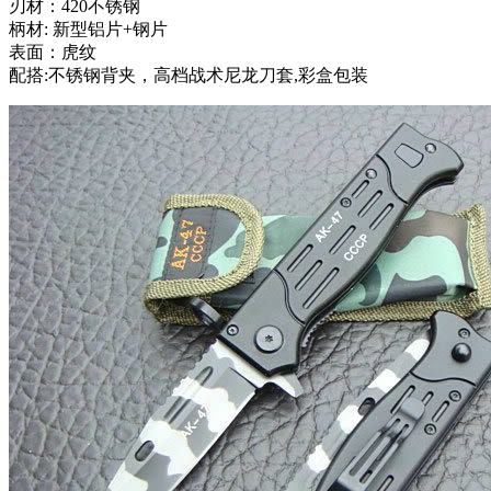
刃材：420不锈钢
柄材: 新型铝片+钢片
表面：虎纹
配搭:不锈钢背夹，高档战术尼龙刀套,彩盒包装