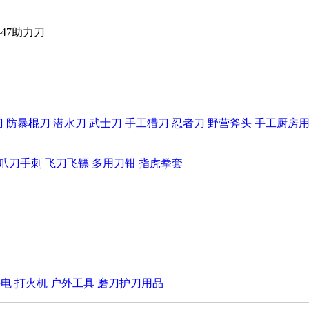
47助力刀
刀
防暴棍刀
潜水刀
武士刀
手工猎刀
忍者刀
野营斧头
手工厨房
爪刀手刺
飞刀飞镖
多用刀钳
指虎拳套
手电
打火机
户外工具
磨刀护刀用品