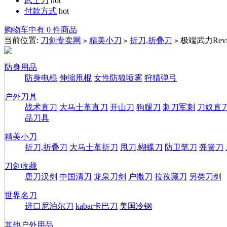
武士刀
hot
付款方式
hot
购物车中有 0 件商品
当前位置:
刀剑专卖网
精美小刀
折刀,折叠刀
极端武力Rev
>
>
>
防身用品
防身电棍
伸缩甩棍
女性防狼喷雾
狩猎弹弓
户外刀具
战术直刀
大马士革直刀
开山刀
狗腿刀
刺刀军刺
刀奴直
品刀具
精美小刀
折刀,折叠刀
大马士革折刀
甩刀,蝴蝶刀
防卫笔刀
弹簧刀
刀剑收藏
唐刀汉剑
中国清刀
龙泉刀剑
户撒刀
拉孜藏刀
另类刀剑
世界名刀
进口尼泊尔刀
kabar卡巴刀
美国冷钢
其他户外用品