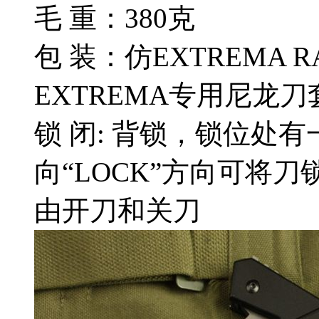
毛 重：380克
包 装：仿EXTREMA 
EXTREMA专用尼龙刀
锁 闭: 背锁，锁位处
向“LOCK”方向可将刀
由开刀和关刀