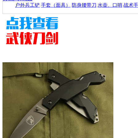
户外兵工铲
手套（面具）
防身腰带刀
水壶、口哨
战术