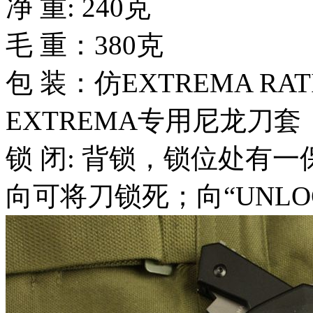
净 重: 240克
毛 重：380克
包 装：仿EXTREMA R
EXTREMA专用尼龙刀套
锁 闭: 背锁，锁位处有一
向可将刀锁死；向“UNL