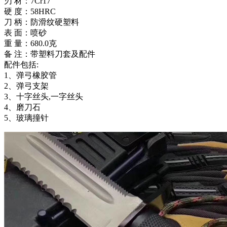
刃 材：7Cr17
硬 度：58HRC
刀 柄：防滑纹硬塑料
表 面：喷砂
重 量：680.0克
备 注：带塑料刀套及配件
配件包括:
1、弹弓橡胶管
2、弹弓支架
3、十字丝头,一字丝头
4、磨刀石
5、玻璃撞针