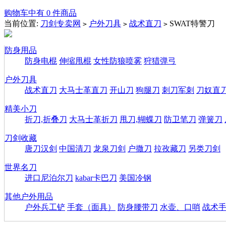
购物车中有 0 件商品
当前位置:
刀剑专卖网
户外刀具
战术直刀
SWAT特警刀
>
>
>
防身用品
防身电棍
伸缩甩棍
女性防狼喷雾
狩猎弹弓
户外刀具
战术直刀
大马士革直刀
开山刀
狗腿刀
刺刀军刺
刀奴直
精美小刀
折刀,折叠刀
大马士革折刀
甩刀,蝴蝶刀
防卫笔刀
弹簧刀
刀剑收藏
唐刀汉剑
中国清刀
龙泉刀剑
户撒刀
拉孜藏刀
另类刀剑
世界名刀
进口尼泊尔刀
kabar卡巴刀
美国冷钢
其他户外用品
户外兵工铲
手套（面具）
防身腰带刀
水壶、口哨
战术