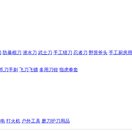
刀
防暴棍刀
潜水刀
武士刀
手工猎刀
忍者刀
野营斧头
手工厨房
爪刀手刺
飞刀飞镖
多用刀钳
指虎拳套
手电
打火机
户外工具
磨刀护刀用品