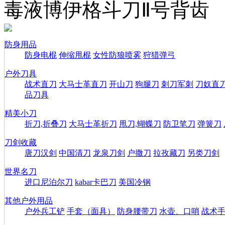
毒液博伊格斗刀Ⅱ号背齿
防身用品
防身电棍
伸缩甩棍
女性防狼喷雾
狩猎弹弓
户外刀具
战术直刀
大马士革直刀
开山刀
狗腿刀
刺刀军刺
刀奴直
品刀具
精美小刀
折刀,折叠刀
大马士革折刀
甩刀,蝴蝶刀
防卫笔刀
弹簧刀
刀剑收藏
唐刀汉剑
中国清刀
龙泉刀剑
户撒刀
拉孜藏刀
另类刀剑
世界名刀
进口尼泊尔刀
kabar卡巴刀
美国冷钢
其他户外用品
户外兵工铲
手套（面具）
防身腰带刀
水壶、口哨
战术