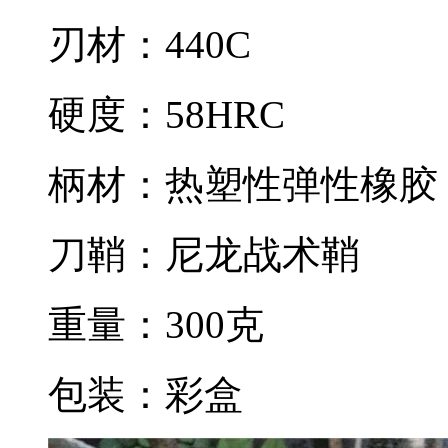
刃材：440C
硬度：58HRC
柄材：热塑性弹性橡胶
刀鞘：尼龙战术鞘
重量：300克
包装：彩盒