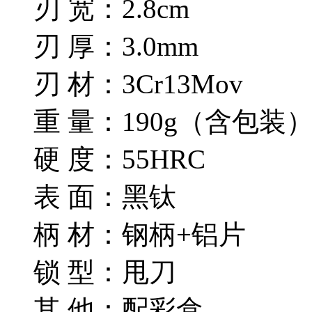
刃 宽：2.8cm
刃 厚：3.0mm
刃 材：3Cr13Mov
重 量：190g（含包装
硬 度：55HRC
表 面：黑钛
柄 材：钢柄+铝片
锁 型：甩刀
其 他：配彩盒