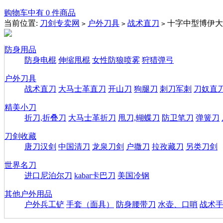
购物车中有 0 件商品
当前位置:
刀剑专卖网
户外刀具
战术直刀
十字中型博伊大
>
>
>
防身用品
防身电棍
伸缩甩棍
女性防狼喷雾
狩猎弹弓
户外刀具
战术直刀
大马士革直刀
开山刀
狗腿刀
刺刀军刺
刀奴直
精美小刀
折刀,折叠刀
大马士革折刀
甩刀,蝴蝶刀
防卫笔刀
弹簧刀
刀剑收藏
唐刀汉剑
中国清刀
龙泉刀剑
户撒刀
拉孜藏刀
另类刀剑
世界名刀
进口尼泊尔刀
kabar卡巴刀
美国冷钢
其他户外用品
户外兵工铲
手套（面具）
防身腰带刀
水壶、口哨
战术