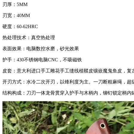
刃厚：5MM
刃宽：40MM
硬度：60-62HRC
热处理技术：真空热处理
表面效果：电脑数控水磨，砂光效果
护手：430不锈钢电脑CNC，不吸磁铁
皮套：意大利进口手工雕花手工缝线植鞣皮镶嵌魔鬼鱼皮，复
开刃方式：水冷二次开刃，以锋利度为主。一刀断粗麻绳，超
结构构成：刀刃一体龙骨贯穿入护手与木柄内，铆钉锁定柄内