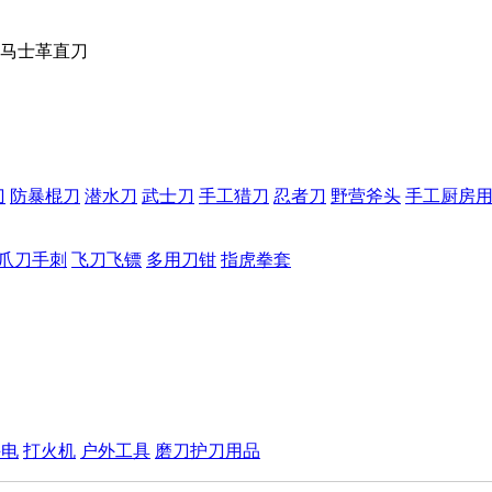
马士革直刀
刀
防暴棍刀
潜水刀
武士刀
手工猎刀
忍者刀
野营斧头
手工厨房
爪刀手刺
飞刀飞镖
多用刀钳
指虎拳套
手电
打火机
户外工具
磨刀护刀用品