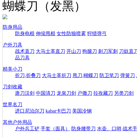
蝴蝶刀（发黑）
防身用品
防身电棍
伸缩甩棍
女性防狼喷雾
狩猎弹弓
户外刀具
战术直刀
大马士革直刀
开山刀
狗腿刀
刺刀军刺
刀奴直
品刀具
精美小刀
折刀,折叠刀
大马士革折刀
甩刀,蝴蝶刀
防卫笔刀
弹簧刀
刀剑收藏
唐刀汉剑
中国清刀
龙泉刀剑
户撒刀
拉孜藏刀
另类刀剑
世界名刀
进口尼泊尔刀
kabar卡巴刀
美国冷钢
其他户外用品
户外兵工铲
手套（面具）
防身腰带刀
水壶、口哨
战术