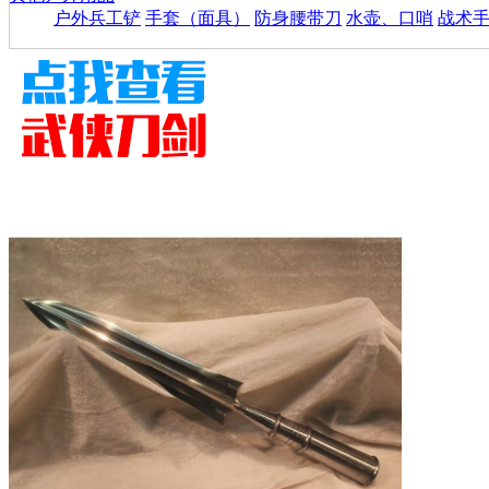
户外兵工铲
手套（面具）
防身腰带刀
水壶、口哨
战术