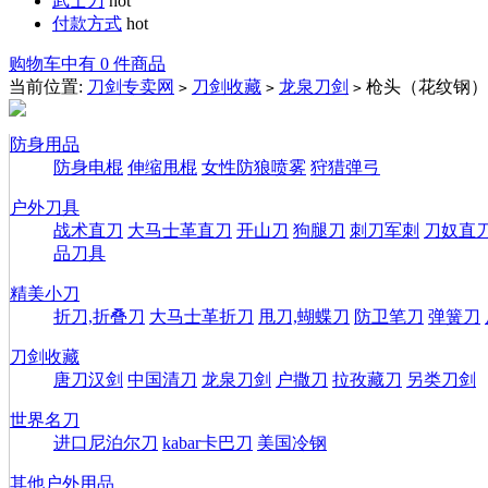
武士刀
hot
付款方式
hot
购物车中有 0 件商品
当前位置:
刀剑专卖网
刀剑收藏
龙泉刀剑
枪头（花纹钢）
>
>
>
防身用品
防身电棍
伸缩甩棍
女性防狼喷雾
狩猎弹弓
户外刀具
战术直刀
大马士革直刀
开山刀
狗腿刀
刺刀军刺
刀奴直
品刀具
精美小刀
折刀,折叠刀
大马士革折刀
甩刀,蝴蝶刀
防卫笔刀
弹簧刀
刀剑收藏
唐刀汉剑
中国清刀
龙泉刀剑
户撒刀
拉孜藏刀
另类刀剑
世界名刀
进口尼泊尔刀
kabar卡巴刀
美国冷钢
其他户外用品