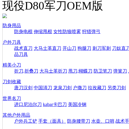
现役D80军刀OEM版
防身用品
防身电棍
伸缩甩棍
女性防狼喷雾
狩猎弹弓
户外刀具
战术直刀
大马士革直刀
开山刀
狗腿刀
刺刀军刺
刀奴直
品刀具
精美小刀
折刀,折叠刀
大马士革折刀
甩刀,蝴蝶刀
防卫笔刀
弹簧刀
刀剑收藏
唐刀汉剑
中国清刀
龙泉刀剑
户撒刀
拉孜藏刀
另类刀剑
世界名刀
进口尼泊尔刀
kabar卡巴刀
美国冷钢
其他户外用品
户外兵工铲
手套（面具）
防身腰带刀
水壶、口哨
战术