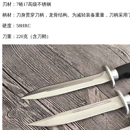
刃材：7铬17高级不锈钢
柄材：刀身贯穿刀柄，龙骨结构。为减轻装备重量，刀柄采用了
硬度：58HRC
刀重：220克（含刀鞘）