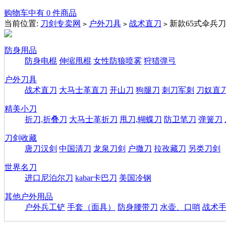
购物车中有 0 件商品
当前位置:
刀剑专卖网
户外刀具
战术直刀
新款65式伞兵刀
>
>
>
防身用品
防身电棍
伸缩甩棍
女性防狼喷雾
狩猎弹弓
户外刀具
战术直刀
大马士革直刀
开山刀
狗腿刀
刺刀军刺
刀奴直
精美小刀
折刀,折叠刀
大马士革折刀
甩刀,蝴蝶刀
防卫笔刀
弹簧刀
刀剑收藏
唐刀汉剑
中国清刀
龙泉刀剑
户撒刀
拉孜藏刀
另类刀剑
世界名刀
进口尼泊尔刀
kabar卡巴刀
美国冷钢
其他户外用品
户外兵工铲
手套（面具）
防身腰带刀
水壶、口哨
战术