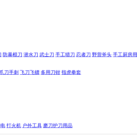
刀
防暴棍刀
潜水刀
武士刀
手工猎刀
忍者刀
野营斧头
手工厨房
爪刀手刺
飞刀飞镖
多用刀钳
指虎拳套
手电
打火机
户外工具
磨刀护刀用品