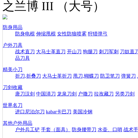
之兰博 III （大号）
防身用品
防身电棍
伸缩甩棍
女性防狼喷雾
狩猎弹弓
户外刀具
战术直刀
大马士革直刀
开山刀
狗腿刀
刺刀军刺
刀奴直
品刀具
精美小刀
折刀,折叠刀
大马士革折刀
甩刀,蝴蝶刀
防卫笔刀
弹簧刀
刀剑收藏
唐刀汉剑
中国清刀
龙泉刀剑
户撒刀
拉孜藏刀
另类刀剑
世界名刀
进口尼泊尔刀
kabar卡巴刀
美国冷钢
其他户外用品
户外兵工铲
手套（面具）
防身腰带刀
水壶、口哨
战术