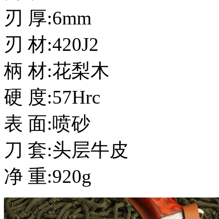
刃 厚:6mm
刃 材:420J2
柄 材:花梨木
硬 度:57Hrc
表 面:喷砂
刀 套:头层牛皮
净 重:920g