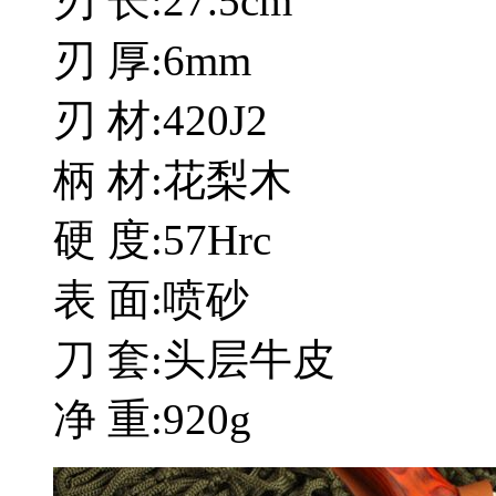
刃 长:27.5cm
刃 厚:6mm
刃 材:420J2
柄 材:花梨木
硬 度:57Hrc
表 面:喷砂
刀 套:头层牛皮
净 重:920g