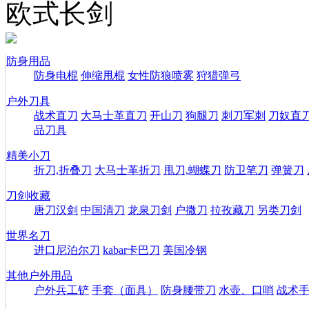
欧式长剑
防身用品
防身电棍
伸缩甩棍
女性防狼喷雾
狩猎弹弓
户外刀具
战术直刀
大马士革直刀
开山刀
狗腿刀
刺刀军刺
刀奴直
品刀具
精美小刀
折刀,折叠刀
大马士革折刀
甩刀,蝴蝶刀
防卫笔刀
弹簧刀
刀剑收藏
唐刀汉剑
中国清刀
龙泉刀剑
户撒刀
拉孜藏刀
另类刀剑
世界名刀
进口尼泊尔刀
kabar卡巴刀
美国冷钢
其他户外用品
户外兵工铲
手套（面具）
防身腰带刀
水壶、口哨
战术