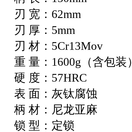
刃 宽：62mm
刃 厚：5mm
刃 材：5Cr13Mov
重 量：1600g（含包装
硬 度：57HRC
表 面：灰钛腐蚀
柄 材：尼龙亚麻
锁 型：定锁