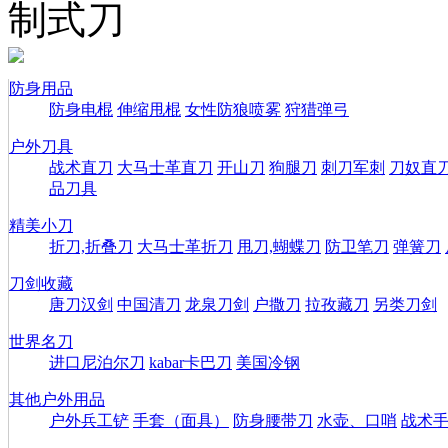
制式刀
防身用品
防身电棍
伸缩甩棍
女性防狼喷雾
狩猎弹弓
户外刀具
战术直刀
大马士革直刀
开山刀
狗腿刀
刺刀军刺
刀奴直
品刀具
精美小刀
折刀,折叠刀
大马士革折刀
甩刀,蝴蝶刀
防卫笔刀
弹簧刀
刀剑收藏
唐刀汉剑
中国清刀
龙泉刀剑
户撒刀
拉孜藏刀
另类刀剑
世界名刀
进口尼泊尔刀
kabar卡巴刀
美国冷钢
其他户外用品
户外兵工铲
手套（面具）
防身腰带刀
水壶、口哨
战术